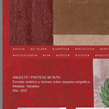
★INICIO★
★EL TALLER★
★CARPETAS★
★PROYECTOS★
★EXPO
★INSTALACIONES★
★CV★
★VÍDEOS★
★TEXTOS★
★PUBLICA
AMULETO / PROTEGE MI RUTA
Esmalte sintético y stickers sobre rasqueta serigráfica.
Medidas: Variables
Año: 2015