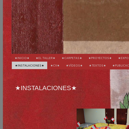
★INICIO★
★EL TALLER★
★CARPETAS★
★PROYECTOS★
★EXPO
★INSTALACIONES★
★CV★
★VÍDEOS★
★TEXTOS★
★PUBLICA
★INSTALACIONES★