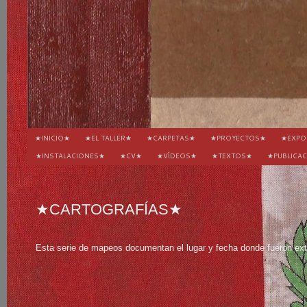
★INICIO★
★EL TALLER★
★CARPETAS★
★PROYECTOS★
★EXPO
★INSTALACIONES★
★CV★
★VÍDEOS★
★TEXTOS★
★PUBLICA
★CARTOGRAFÍAS★
Esta serie de mapeos documentan el lugar y fecha donde fueron ext